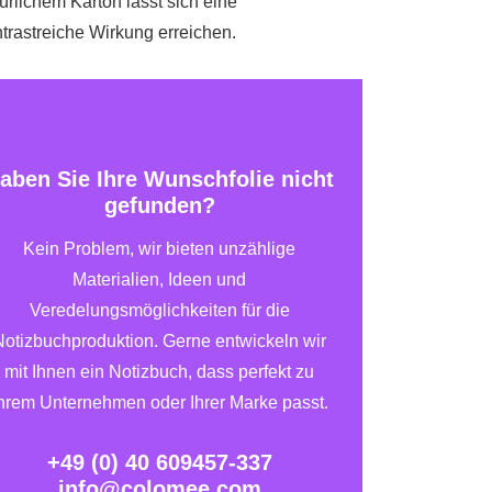
ürlichem Karton lässt sich eine
trastreiche Wirkung erreichen.
aben Sie Ihre Wunschfolie nicht
gefunden?
Kein Problem, wir bieten unzählige
Materialien, Ideen und
Veredelungsmöglichkeiten
für die
Notizbuchproduktion. Gerne entwickeln wir
mit Ihnen ein Notizbuch, dass perfekt zu
hrem Unternehmen oder Ihrer Marke passt.
+49 (0) 40 609457-337
info@colomee.com