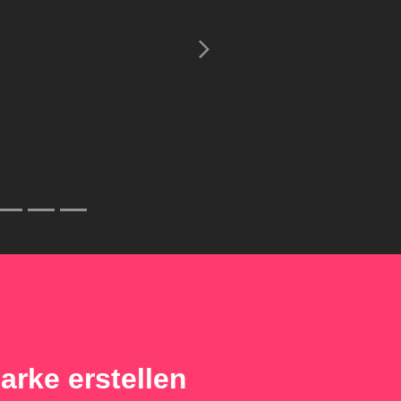
 Qualität sind wir auch sehr zufrieden!
oria Krings,
Rheingauer Weinwerbung GmbH
arke erstellen