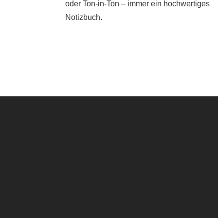
oder Ton-in-Ton – immer ein hochwertiges
Notizbuch.
Lieferung der
 sind sehr happy.