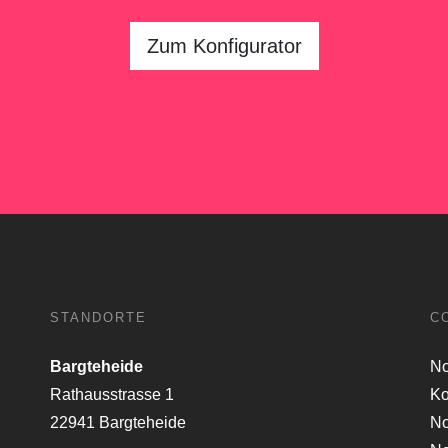
Zum Konfigurator
STANDORTE
C
Bargteheide
No
Rathausstrasse 1
Ko
22941 Bargteheide
No