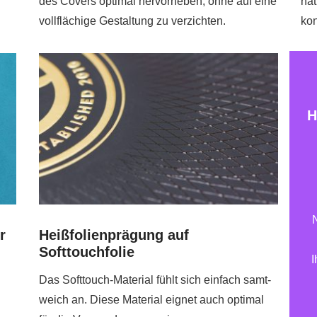
des Covers optimal hervorheben, ohne auf eine
nat
vollflächige Gestaltung zu verzichten.
kon
H
r
Heißfolienprägung auf
Softtouchfolie
I
Das Softtouch-Material fühlt sich einfach samt-
weich an. Diese Material eignet auch optimal