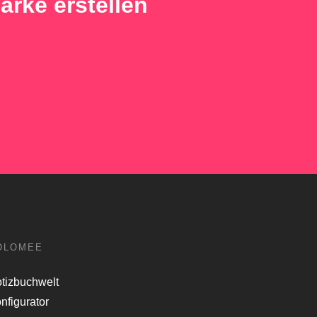
arke erstellen
OLOMEE
tizbuchwelt
nfigurator