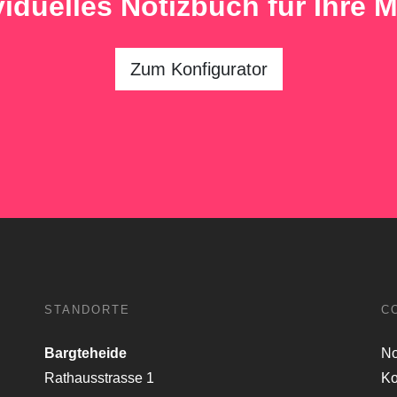
ividuelles Notizbuch für Ihre M
Zum Konfigurator
STANDORTE
C
Bargteheide
No
Rathausstrasse 1
Ko