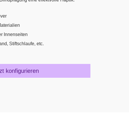
ver
aterialien
er Innenseiten
d, Stiftschlaufe, etc.
zt konfigurieren