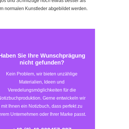
os und Schriftzüge noch etwas besser als
m normalen Kunstleder abgebildet werden.
Haben Sie Ihre Wunschprägung
nicht gefunden?
Kein Problem, wir bieten unzählige
Materialien, Ideen und
Veredelungsmöglichkeiten für die
Notizbuchproduktion. Gerne entwickeln wir
mit Ihnen ein Notizbuch, dass perfekt zu
hrem Unternehmen oder Ihrer Marke passt.