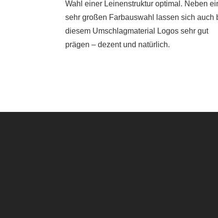
Wahl einer Leinenstruktur optimal. Neben ei
sehr großen Farbauswahl lassen sich auch 
diesem Umschlagmaterial Logos sehr gut
prägen – dezent und natürlich.
erung der