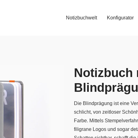
Notizbuchwelt
Konfigurator
Notizbuch 
Blindpräg
Die Blindprägung ist eine Ve
schlicht, von zeitloser Schön
Farbe. Mittels Stempelverfah
filigrane Logos und sogar det
Schatten sichtbar, schafft die