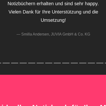
Die Notizbüc
mit der Qual
Victoria K